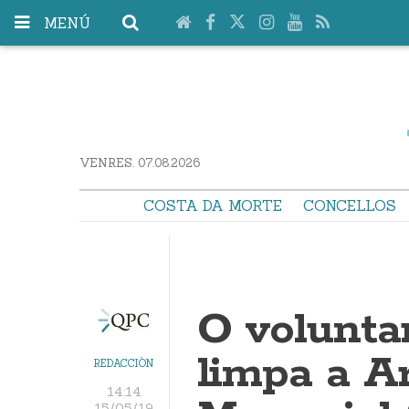
MENÚ
VENRES. 07.08.2026
COSTA DA MORTE
CONCELLOS
O volunta
limpa a A
REDACCIÓN
14:14
15/05/19