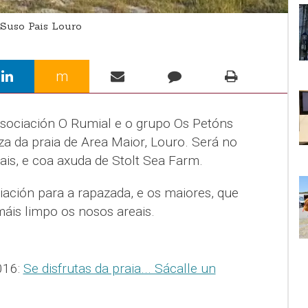
Suso Pais Louro
m
Asociación O Rumial e o grupo Os Petóns
a da praia de Area Maior, Louro. Será no
s, e coa axuda de Stolt Sea Farm.
iación para a rapazada, e os maiores, que
máis limpo os nosos areais.
016:
Se disfrutas da praia... Sácalle un