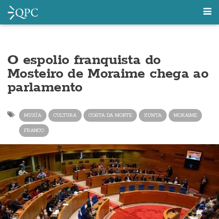
O espolio franquista do
Mosteiro de Moraime chega ao
parlamento
MUXÍA
CULTURA
COSTA DA MORTE
XUNTA
MORAIME
FRANCO