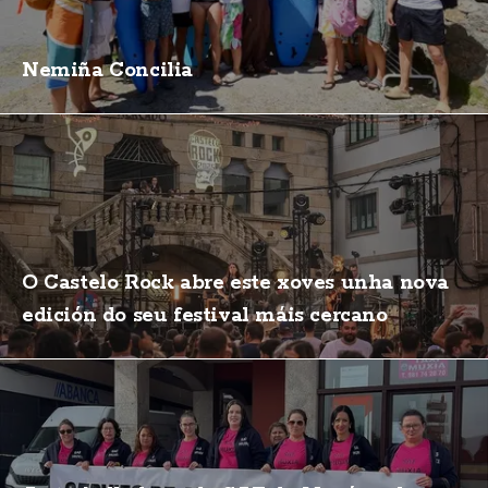
Nemiña Concilia
O Castelo Rock abre este xoves unha nova
edición do seu festival máis cercano