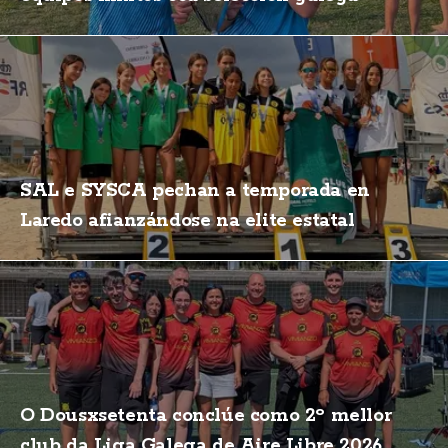
SAL e SYSCA pechan a temporada en
Laredo afianzándose na elite estatal
O Dousxsetenta conclúe como 2º mellor
club da Liga Galega de Aire Libre 2026