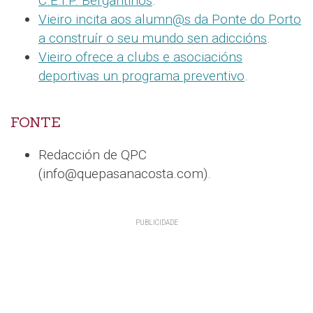
C.E.I.P. Bergantiños
.
Vieiro incita aos alumn@s da Ponte do Porto
a construír o seu mundo sen adiccións
.
Vieiro ofrece a clubs e asociacións
deportivas un programa preventivo
.
FONTE
Redacción de QPC
(info@quepasanacosta.com).