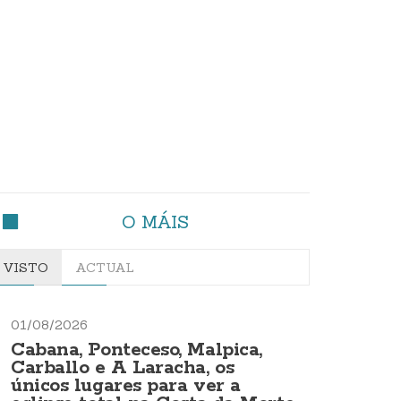
O MÁIS
VISTO
ACTUAL
01/08/2026
Cabana, Ponteceso, Malpica,
Carballo e A Laracha, os
únicos lugares para ver a