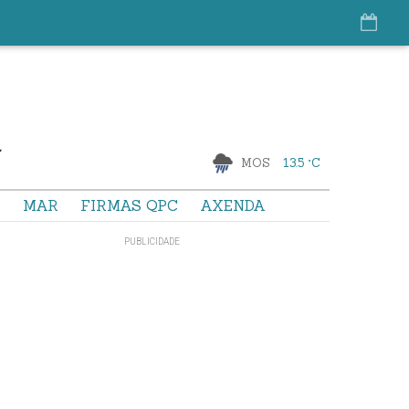
MOS
13.5 °C
S
MAR
FIRMAS QPC
AXENDA