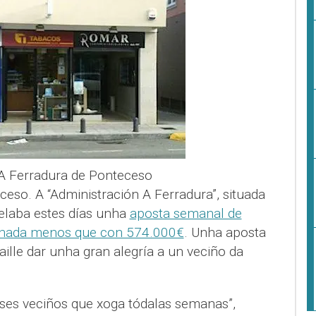
 A Ferradura de Ponteceso
eso. A “Administración A Ferradura”, situada
elaba estes días unha
aposta semanal de
a nada menos que con 574.000€
. Unha aposta
ille dar unha gran alegría a un veciño da
eses veciños que xoga tódalas semanas”,