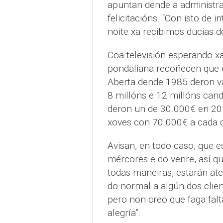
apuntan dende a administra
felicitacións. “Con isto de 
noite xa recibimos ducias d
Coa televisión esperando xa
pondaliana recoñecen que 
Aberta dende 1985 deron v
8 millóns e 12 millóns can
deron un de 30.000€ en 201
xoves con 70.000€ a cada 
Avisan, en todo caso, que e
mércores e do venre, así q
todas maneiras, estarán ate
do normal a algún dos client
pero non creo que faga falt
alegría”.