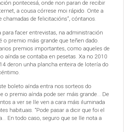
ción pontecesá, onde non paran de recibir
internet, a cousa córrese moi rápido. Onte a
e chamadas de felicitacións”, cóntanos.
 para facer entrevistas, na administración
é o premio máis grande que teñen dado.
arios premios importantes, como aqueles de
do aínda se contaba en pesetas. Xa no 2010
4 deron unha plancha enteira de lotería do
céntimo.
ste boleto aínda entra nos sorteos do
ue o premio aínda pode ser máis grande… De
ntos a ver se lle ven a cara máis iluminada
es habituais. “Pode pasar a dicir que foi el
a… En todo caso, seguro que se lle nota a