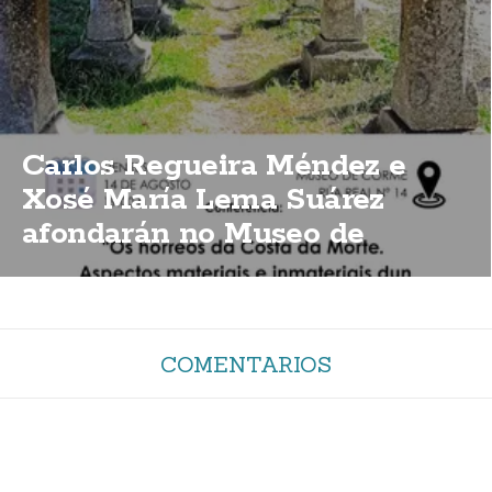
Carlos Regueira Méndez e
Xosé María Lema Suárez
afondarán no Museo de
Corme sobre a importancia
dos hórreos da Costa da Morte
COMENTARIOS