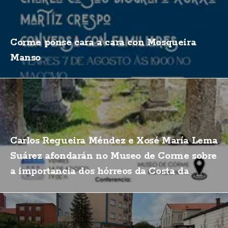
Corme ponse cara a cara con Mosqueira
Manso
Carlos Regueira Méndez e Xosé María Lema
Suárez afondarán no Museo de Corme sobre
a importancia dos hórreos da Costa da
Morte