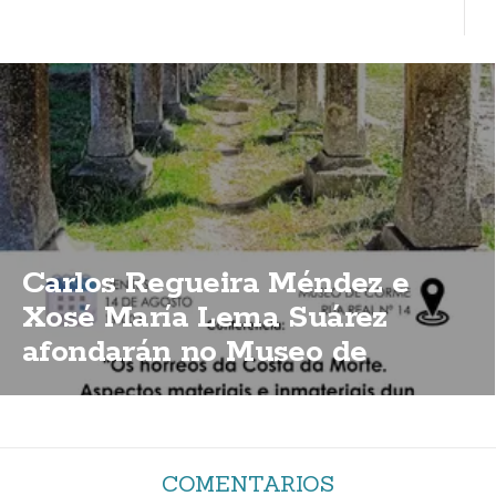
Carlos Regueira Méndez e
Xosé María Lema Suárez
afondarán no Museo de
Corme sobre a importancia
dos hórreos da Costa da Morte
COMENTARIOS