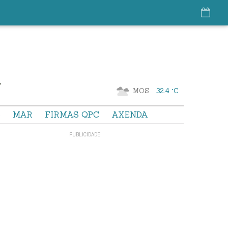
MOS
32.4 °C
S
MAR
FIRMAS QPC
AXENDA