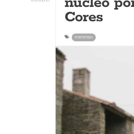
núcleo po
Cores
PONTECESO