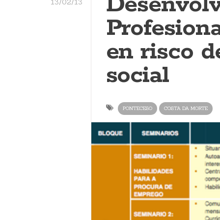
Desenvol
13/02/13
Profesiona
en risco d
social
PONTECESO
COSTA DA MORTE