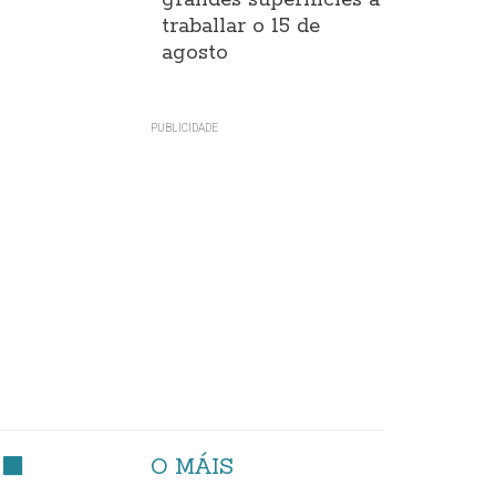
grandes superificies a
traballar o 15 de
agosto
O MÁIS