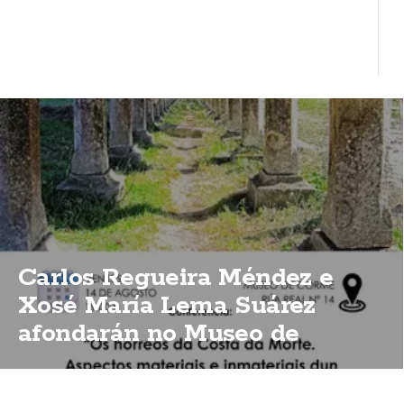
Carlos Regueira Méndez e
Xosé María Lema Suárez
afondarán no Museo de
Corme sobre a importancia
dos hórreos da Costa da Morte