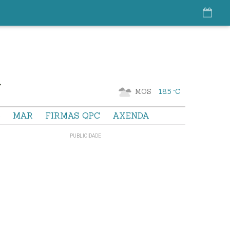
MOS
18.5 °C
S
MAR
FIRMAS QPC
AXENDA