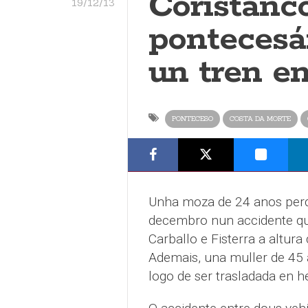
Coristanc
19/12/13
pontecesán
un tren e
PONTECESO
COSTA DA MORTE
Unha moza de 24 anos perdí
decembro nun accidente que
Carballo e Fisterra a altur
Ademais, una muller de 45 
logo de ser trasladada en h