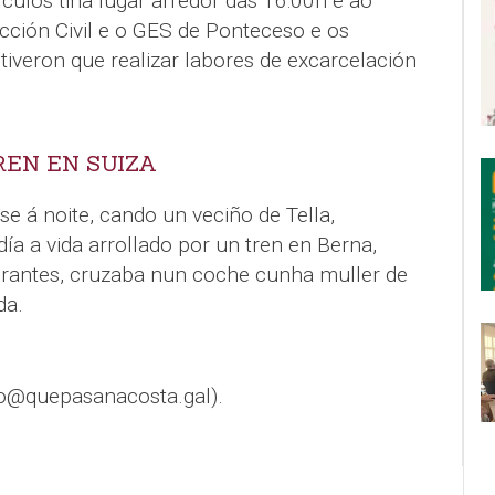
culos tiña lugar arredor das 16:00h e ao
cción Civil e o GES de Ponteceso e os
iveron que realizar labores de excarcelación
EN EN SUIZA
e á noite, cando un veciño de Tella,
ía a vida arrollado por un tren en Berna,
igrantes, cruzaba nun coche cunha muller de
da.
o@quepasanacosta.gal).