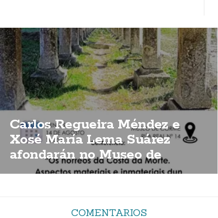
Carlos Regueira Méndez e
Xosé María Lema Suárez
afondarán no Museo de
Corme sobre a importancia
dos hórreos da Costa da Morte
COMENTARIOS