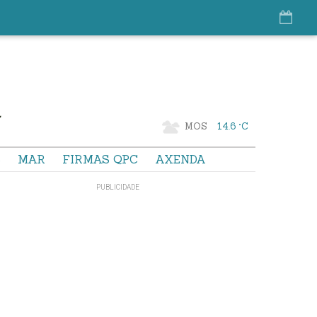
MOS
14.6 °C
S
MAR
FIRMAS QPC
AXENDA