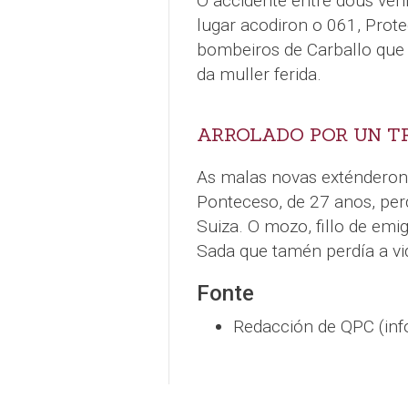
O accidente entre dous vehí
lugar acodiron o 061, Prote
bombeiros de Carballo que t
da muller ferida.
ARROLADO POR UN TR
As malas novas exténderons
Ponteceso, de 27 anos, perd
Suiza. O mozo, fillo de em
Sada que tamén perdía a vi
Fonte
Redacción de QPC (inf