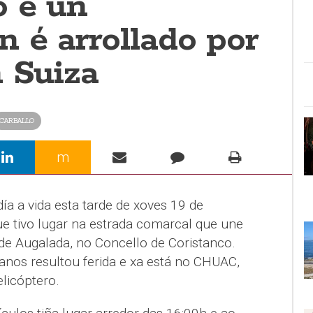
o e un
 é arrollado por
n Suiza
CARBALLO
m
a a vida esta tarde de xoves 19 de
 tivo lugar na estrada comarcal que une
a de Augalada, no Concello de Coristanco.
anos resultou ferida e xa está no CHUAC,
elicóptero.