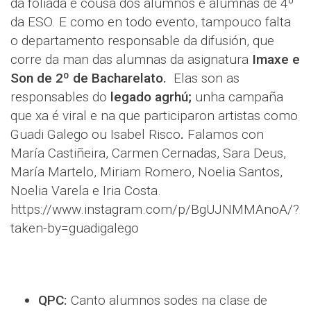
da foliada é cousa dos alumnos e alumnas de 4º
da ESO. E como en todo evento, tampouco falta
o departamento responsable da difusión, que
corre da man das alumnas da asignatura
Imaxe e
Son de 2º de Bacharelato.
Elas son as
responsables do
legado agrhú;
unha campaña
que xa é viral e na que participaron artistas como
Guadi Galego ou Isabel Risco
.
Falamos con
María Castiñeira, Carmen Cernadas, Sara Deus,
María Martelo, Miriam Romero, Noelia Santos,
Noelia Varela e Iria Costa.
https://www.instagram.com/p/BgUJNMMAnoA/?
taken-by=guadigalego
QPC:
Canto alumnos sodes na clase de