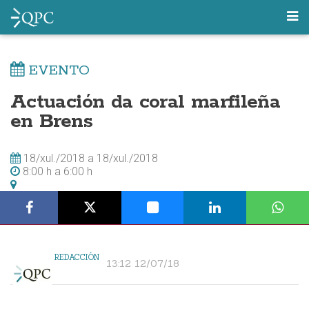
EVENTO
Actuación da coral marfileña
en Brens
18/xul./2018
a
18/xul./2018
8:00 h
a
6:00 h
REDACCIÓN
13:12 12/07/18