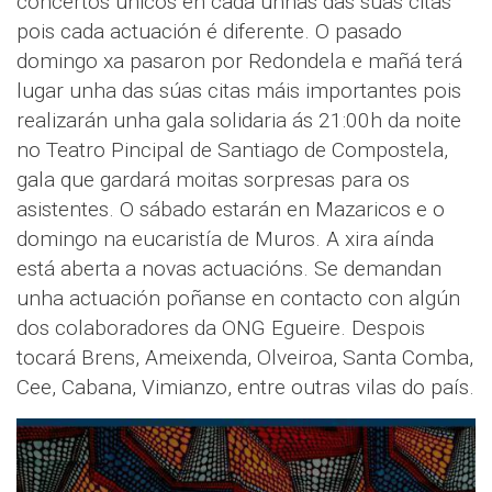
concertos únicos en cada unhas das suas citas
pois cada actuación é diferente. O pasado
domingo xa pasaron por Redondela e mañá terá
lugar unha das súas citas máis importantes pois
realizarán unha gala solidaria ás 21:00h da noite
no Teatro Pincipal de Santiago de Compostela,
gala que gardará moitas sorpresas para os
asistentes. O sábado estarán en Mazaricos e o
domingo na eucaristía de Muros. A xira aínda
está aberta a novas actuacións. Se demandan
unha actuación poñanse en contacto con algún
dos colaboradores da ONG Egueire. Despois
tocará Brens, Ameixenda, Olveiroa, Santa Comba,
Cee, Cabana, Vimianzo, entre outras vilas do país.