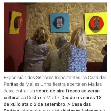
Exposición dos Señores Importantes na Casa das
Peritas de Mallas Unha fiestra aberta en Mallas
deixa entrar un
sopro de aire fresco ao verán
cultural
da Costa da Morte.
Desde o venres 13
de xullo ata o 2 de setembro
, A
Casa das
Peritas
, obradoiro da artista
Natasha Lelenco
na