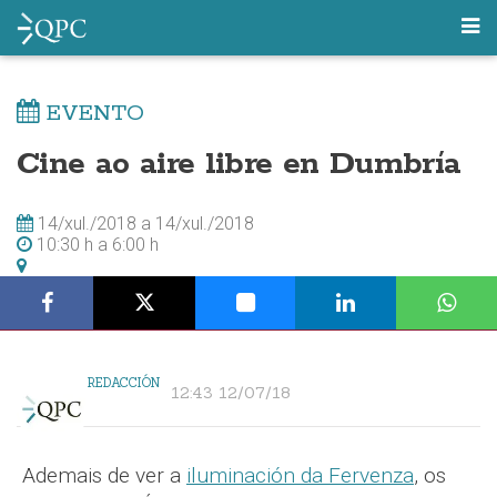
EVENTO
Cine ao aire libre en Dumbría
14/xul./2018
a
14/xul./2018
10:30 h
a
6:00 h
REDACCIÓN
12:43 12/07/18
Ademais de ver a
iluminación da Fervenza
, os