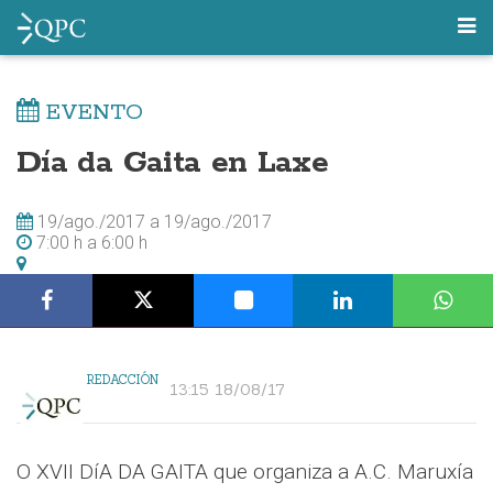
EVENTO
Día da Gaita en Laxe
19/ago./2017
a
19/ago./2017
7:00 h
a
6:00 h
REDACCIÓN
13:15 18/08/17
O XVII DíA DA GAITA que organiza a A.C. Maruxía