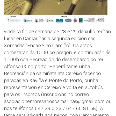
vindeira fin de semana de 28 e 29 de xullo terñán
lugar en Camariñas a segunda edición das
Xornadas "Encaixe no Camiño”. Os actos
comezarán ás 10:00 co pregón, e continuarán ás
11:00h coa Recreación do desembarco do rei
Alfonso IX no porto. Haberá tamé unha
Recreación da camiñata ata Cereixo facendo
paradas en Xaviña e Ponte do Porto, cunha
representación en Cereixo e volta en autobús
para os inscritos (Inscricións no correo
asociacionempresarioscamarinas@gmail.com ou
nos teléfonos 647 39 0 23 / 647 60 81 58). A
tarde será adicada aos nenos, con Campamento