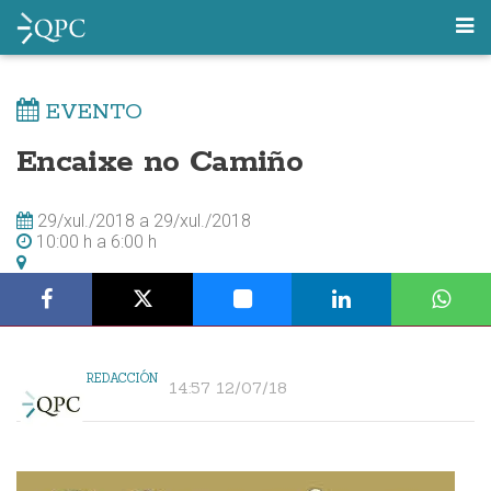
EVENTO
Encaixe no Camiño
29/xul./2018
a
29/xul./2018
10:00 h
a
6:00 h
REDACCIÓN
14:57 12/07/18