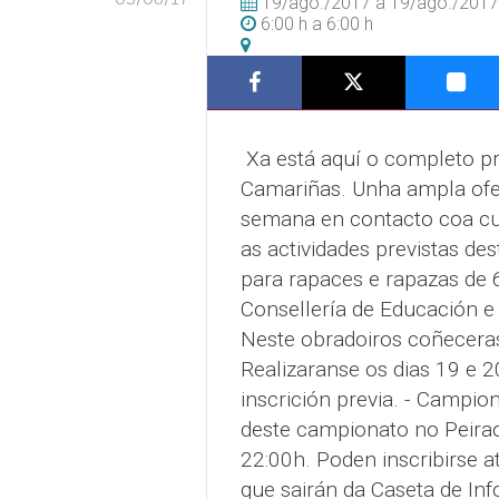
19/ago./2017
a
19/ago./2017
6:00 h
a
6:00 h
Xa está aquí o completo p
Camariñas. Unha ampla ofer
semana en contacto coa cul
as actividades previstas de
para rapaces e rapazas de 
Consellería de Educación e 
Neste obradoiros coñeceras
Realizaranse os dias 19 e 2
inscrición previa. - Campi
deste campionato no Peirao
22:00h. Poden inscribirse a
que sairán da Caseta de In