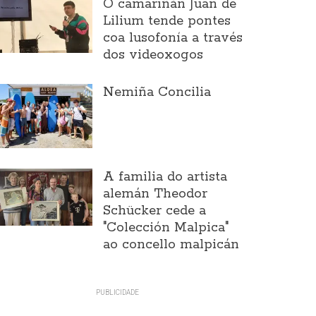
O camariñán Juan de
Lilium tende pontes
coa lusofonía a través
dos videoxogos
Nemiña Concilia
A familia do artista
alemán Theodor
Schücker cede a
"Colección Malpica"
ao concello malpicán