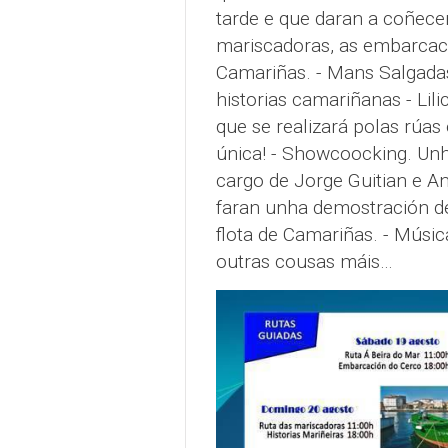
tarde e que daran a coñecer
mariscadoras, as embarcaci
Camariñas. - Mans Salgadas
historias camariñanas - Lil
que se realizará polas rúa
única! - Showcoocking. Unh
cargo de Jorge Guitian e 
faran unha demostración d
flota de Camariñas. - Músic
outras cousas máis…