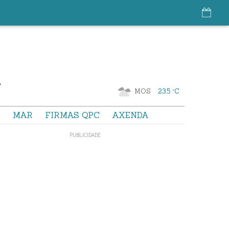
MOS
23.5 °C
S
MAR
FIRMAS QPC
AXENDA