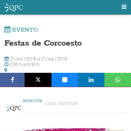
EVENTO
Festas de Corcoesto
21/xul./2018
a
21/xul./2018
2:00 h
a
6:00 h
REDACCIÓN
13:50 10/07/18