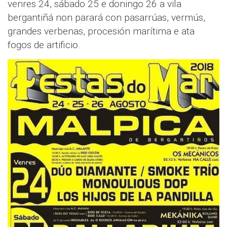
venres 24, sábado 25 e doningo 26 a vila
bergantiñá non parará con pasarrúas, vermús,
grandes verbenas, procesión marítima e ata
fogos de artificio.