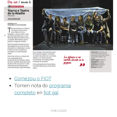
Comezou o FIOT
.
Tomen nota do
programa
completo
en
fiot.gal
.