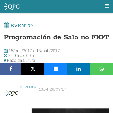
EVENTO
Programación de Sala no FIOT
15/out./2017
a
15/out./2017
8:00 h
a
6:00 h
Pazo da Cultura
REDACCIÓN
13:34 28/09/17