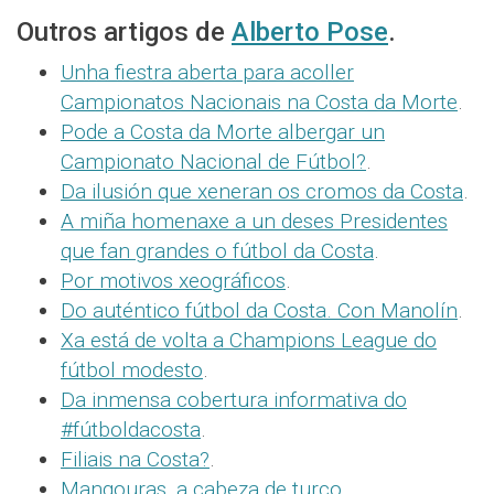
Outros artigos de
Alberto Pose
.
Unha fiestra aberta para acoller
Campionatos Nacionais na Costa da Morte
.
Pode a Costa da Morte albergar un
Campionato Nacional de Fútbol?
.
Da ilusión que xeneran os cromos da Costa
.
A miña homenaxe a un deses Presidentes
que fan grandes o fútbol da Costa
.
Por motivos xeográficos
.
Do auténtico fútbol da Costa. Con Manolín
.
Xa está de volta a Champions League do
fútbol modesto
.
Da inmensa cobertura informativa do
#fútboldacosta
.
Filiais na Costa?
.
Mangouras, a cabeza de turco
.