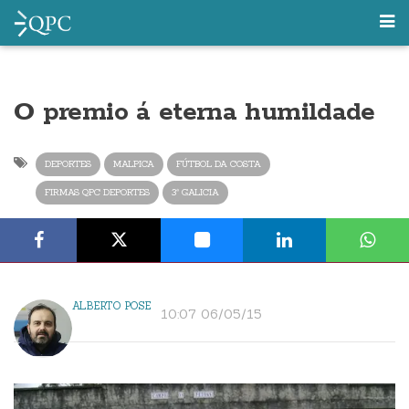
O premio á eterna humildade
DEPORTES
MALPICA
FÚTBOL DA COSTA
FIRMAS QPC DEPORTES
3ª GALICIA
ALBERTO POSE
10:07 06/05/15