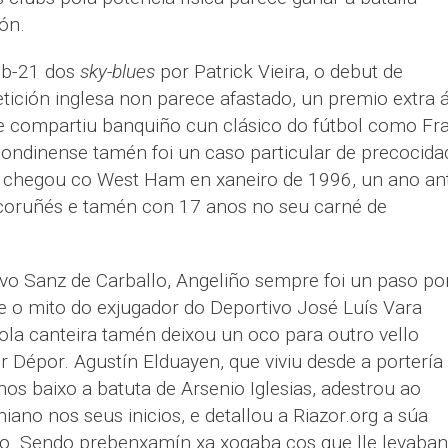
ón.
ub-21 dos
sky-blues
por Patrick Vieira, o debut de
ción inglesa non parece afastado, un premio extra 
ue compartiu banquiño cun clásico do fútbol como Fr
ondinense tamén foi un caso particular de precocida
 chegou co West Ham en xaneiro de 1996, un ano an
oruñés e tamén con 17 anos no seu carné de
lvo Sanz de Carballo, Angeliño sempre foi un paso po
de o mito do exjugador do Deportivo José Luís Vara
ola canteira tamén deixou un oco para outro vello
 Dépor. Agustín Elduayen, que viviu desde a portería
os baixo a batuta de Arsenio Iglesias, adestrou ao
ano nos seus inicios, e detallou a Riazor.org a súa
no. Sendo prebenxamín xa xogaba cos que lle levaban