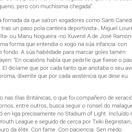
equeno, pero con muchísima chegada”.
a fornada da que saíron xogadores como Santi Caned
 tras un paso pola canteira deportivista-, Miguel Lour
elta- ou Manu Nogueira -no Xuvenil A de José Ramón-
ma forma que entendía o xogo na súa infancia: con
de fondo. A súa habilidade para marcar goles tamén
yen: “En ocasións había que pedirlle que fixese o pa
. El dicíame que por cada tanto que anotaba o seu av
broma, díxenlle que por cada asistencia que dese eu
nas Illas Británicas, o que foi compañeiro de xeraci
ornos, entre outros, busca seguir o ronsel do malagu
 en liga precisamente no Stadium of Light. Incluído 
outh League e seguido de cerca por Txiki Begiristain,
uro da élite. Con fame. Con paciencia. Sen medo.