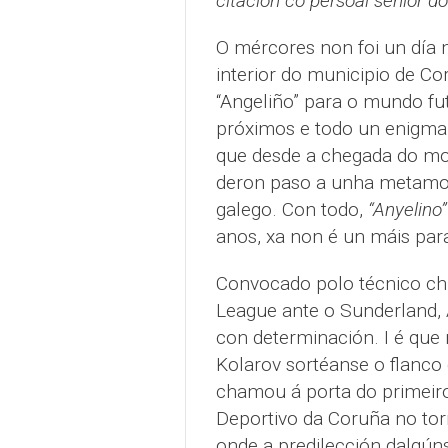
citación co persoal senior d
O mércores non foi un día 
interior do municipio de Co
“Angeliño” para o mundo fut
próximos e todo un enigma f
que desde a chegada do moz
deron paso a unha metamor
galego. Con todo,
“Anyelino”
anos, xa non é un máis para
Convocado polo técnico ch
League ante o Sunderland, 
con determinación. I é que
Kolarov sortéanse o flanco 
chamou á porta do primeiro
Deportivo da Coruña no tor
onde a predilección dalgúns