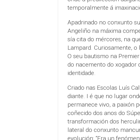
temporalmente á imaxinaci
Apadrinado no conxunto s
Angeliño na máxima competi
sía cita do mércores, na q
Lampard. Curiosamente, o l
O seu bautismo na Premier
do nacemento do xogador c
identidade.
Criado nas Escolas Luís Ca
diante. I é que no lugar on
permanece vivo, a paixón p
coñecido dos anos do Súper
transformación dos herculin
lateral do conxunto mancuni
evolución: “Era un fenóme