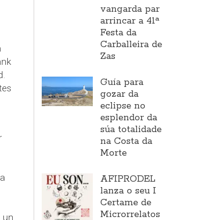
vangarda par
arrincar a 41ª
Festa da
Carballeira de
á
Zas
ank
d.
Guía para
tes
gozar da
eclipse no
esplendor da
súa totalidade
r
na Costa da
Morte
 a
AFIPRODEL
lanza o seu I
Certame de
Microrrelatos
 un