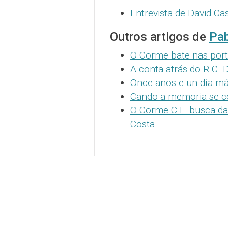
Entrevista de David Ca
Outros artigos de
Pab
O Corme bate nas port
A conta atrás do R.C. 
Once anos e un día má
Cando a memoria se con
O Corme C.F. busca da
Costa
.