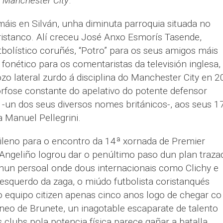
o Manchester City
.
máis en Silván, unha diminuta parroquia situada no
ristanco. Alí creceu José Anxo Esmorís Tasende,
bolístico coruñés, “Potro” para os seus amigos máis
onético para os comentaristas da televisión inglesa,
o lateral zurdo á disciplina do Manchester City en 
fose constante do apelativo do potente defensor
-un dos seus diversos nomes británicos-, aos seus 1
 Manuel Pellegrini.
ileno para o encontro da 14ª xornada de Premier
Angeliño logrou dar o penúltimo paso dun plan traza
 nun persoal onde dous internacionais como Clichy e
esquerdo da zaga, o miúdo futbolista coristanqués
 equipo citizen apenas cinco anos logo de chegar co
neo de Brunete, un inagotable escaparate de talento
 clubs pola potencia física parece gañar a batalla