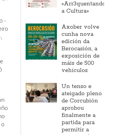
«Arr3quentando
a Cultura»
o -
Axober volve
eiro
cunha nova
,
edición da
Berocasión, a
exposición de
se
máis de 500
ó
vehículos
Un tenso e
ateigado pleno
ón
de Corcubión
eño
aprobou
finalmente a
no
partida para
 o
permitir a