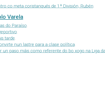
stro co meta coristanqués de 1ª División, Rubén
.
lo Varela
as do Paraíso
.
Deportivo
.
is tarde
.
virte nun lastre para a clase política
.
r un paso máis como referente do bo xogo na Liga d