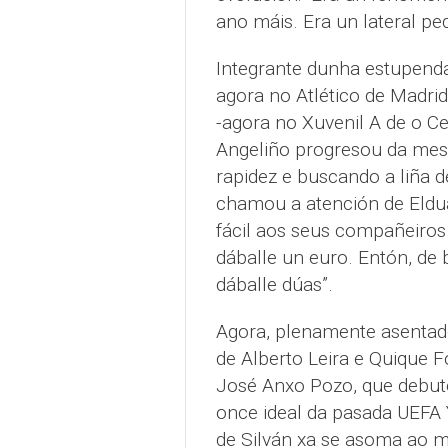
ano máis. Era un lateral p
Integrante dunha estupend
agora no Atlético de Madrid
-agora no Xuvenil A de o C
Angeliño progresou da mes
rapidez e buscando a liña 
chamou a atención de Eldua
fácil aos seus compañeiros
dáballe un euro. Entón, de 
dáballe dúas”.
Agora, plenamente asentado 
de Alberto Leira e Quique F
José Anxo Pozo, que debutó
once ideal da pasada UEFA Y
de Silván xa se asoma ao m