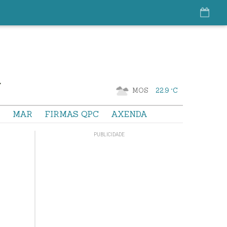
MOS
22.9 °C
S
MAR
FIRMAS QPC
AXENDA