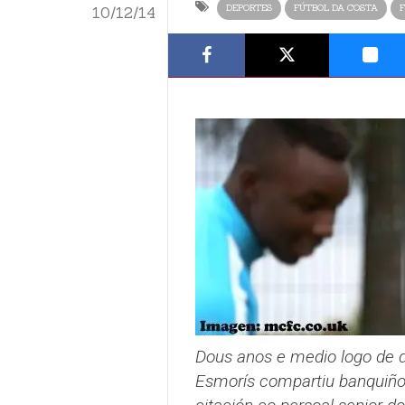
DEPORTES
FÚTBOL DA COSTA
F
10/12/14
Dous anos e medio logo de de
Esmorís compartiu banquiño 