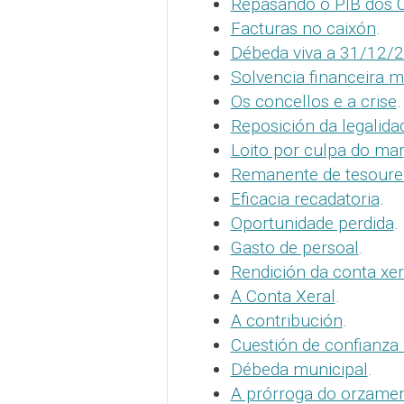
Repasando o PIB dos 
Facturas no caixón
.
Débeda viva a 31/12/
Solvencia financeira m
Os concellos e a crise
.
Reposición da legalida
Loito por culpa do mar
Remanente de tesoure
Eficacia recadatoria
.
Oportunidade perdida
.
Gasto de persoal
.
Rendición da conta xer
A Conta Xeral
.
A contribución
.
Cuestión de confianza
Débeda municipal
.
A prórroga do orzamen