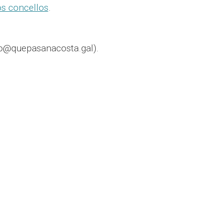
os concellos
.
o@quepasanacosta.gal).