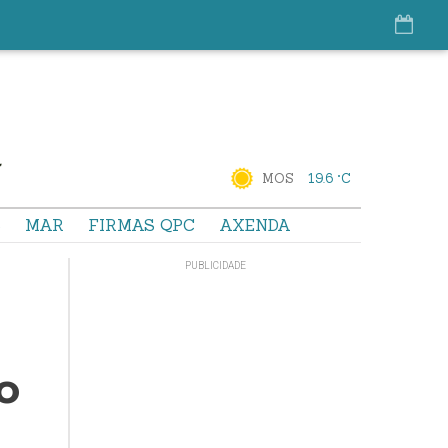
MOS
19.6 °C
S
MAR
FIRMAS QPC
AXENDA
o