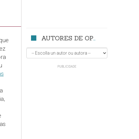
AUTORES DE OPINIÓN
 que
ez
bra
u
ns
a
a,
e
 as