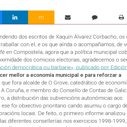
m
dendo dos escritos de Xaquín Álvarez Corbacho, os
traballar con el, e os que aínda o acompañamos, de v
fé en Compostela, agora que a política municipal co
roximidade dos comicios electorais, agradecemos o se
ción democrática ou barbarie», publicado por Edició
cer mellor a economía municipal e para reforzar a
O que fora alcalde de O Grove, catedrático de economí
e A Coruña, e membro do Consello de Contas de Galici
bro, a distribución das subvencións autonómicas aos
ese foi obxectivo prioritario cando asumiu o cargo d
oracións locais. De feito, o primeiro informe analizou
as diferentes consellerías nos exercicios 1998-1999,