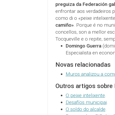
preguiza da Federación gal
enfrontar aos verdadeiros 
como di o «peixe intelixent
camiño»
. Porque é no munic
concellos, son a mellor esc
Tocqueville e o repite, sem
Domingo Guerra
(domi
Especialista en econom
Novas relacionadas
Muros analizou a compl
Outros artigos sobre
O peixe intelixente
.
Desafíos municipai
.
O soldo do alcalde
.