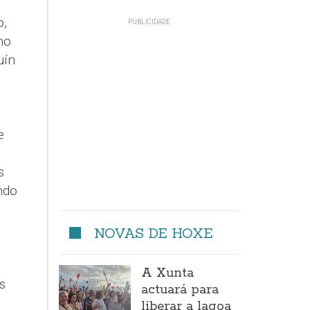
o,
mo
uín
e
s
ndo
NOVAS DE HOXE
A Xunta
s
actuará para
liberar a lagoa