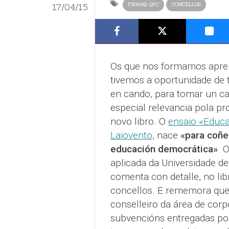
FIRMAS QPC
CONCELLOS
17/04/15
Os que nos formamos apren
tivemos a oportunidade de 
en cando, para tomar un ca
especial relevancia pola p
novo libro. O
ensaio «Educa
Laiovento
, nace
«para coñe
educación democrática»
. 
aplicada da Universidade d
comenta con detalle, no li
concellos. E rememora que 
conselleiro da área de corp
subvencións entregadas pol