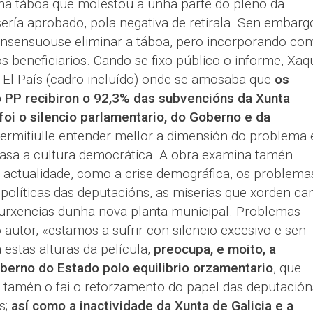
ha táboa que molestou a unha parte do pleno da
sería aprobado, pola negativa de retirala. Sen embarg
onsensuouse eliminar a táboa, pero incorporando co
s beneficiarios. Cando se fixo público o informe, Xaq
l El País (cadro incluído) onde se amosaba que
os
 PP recibiron o 92,3% das subvencións da Xunta
foi o silencio parlamentario, do Goberno e da
ermitiulle entender mellor a dimensión do problema 
asa a cultura democrática. A obra examina tamén
a actualidade, como a crise demográfica, os problema
 políticas das deputacións, as miserias que xorden ca
 urxencias dunha nova planta municipal. Problemas
 autor, «estamos a sufrir con silencio excesivo e sen
 estas alturas da película,
preocupa, e moito, a
berno do Estado polo equilibrio orzamentario
, que
o tamén o fai o reforzamento do papel das deputación
s;
así como a inactividade da Xunta de Galicia e a