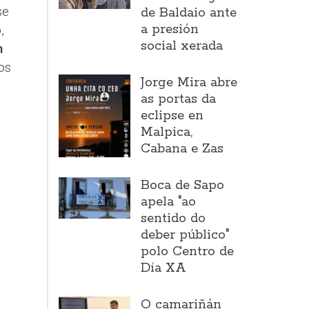
se
de Baldaio ante
a presión
,
social xerada
n
os
Jorge Mira abre
as portas da
eclipse en
Malpica,
Cabana e Zas
Boca de Sapo
apela "ao
sentido do
deber público"
polo Centro de
Día XA
O camariñán