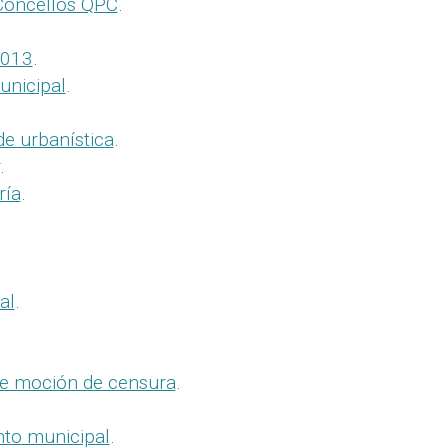
Concellos QPC
.
2013
.
unicipal
.
de urbanística
.
.
ría
.
al
.
 e moción de censura
.
to municipal
.