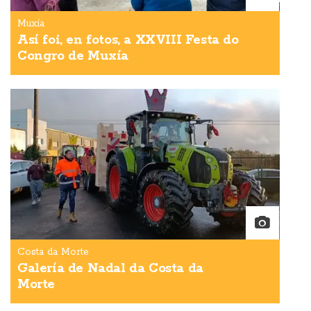
Muxía
Así foi, en fotos, a XXVIII Festa do
Congro de Muxía
Costa da Morte
Galería de Nadal da Costa da
Morte