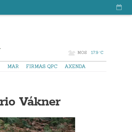
MOS
17.9 °C
S
MAR
FIRMAS QPC
AXENDA
orio Vákner