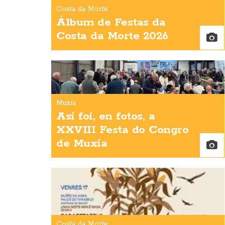
Costa da Morte
Álbum de Festas da
Costa da Morte 2026
Muxía
Así foi, en fotos, a
XXVIII Festa do Congro
de Muxía
Costa da Morte