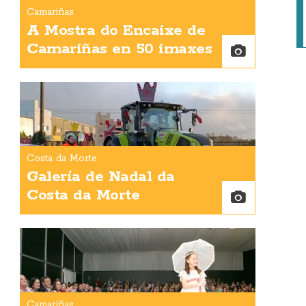
Camariñas
A Mostra do Encaixe de
Camariñas en 50 imaxes
Costa da Morte
Galería de Nadal da
Costa da Morte
Camariñas