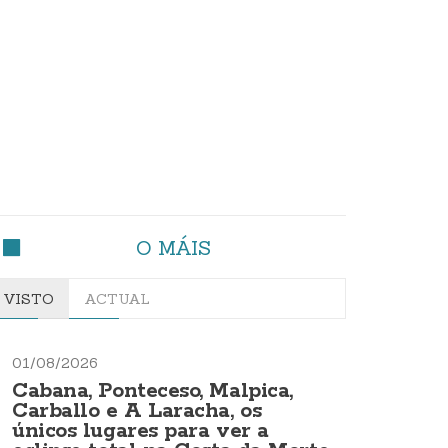
O MÁIS
VISTO
ACTUAL
01/08/2026
Cabana, Ponteceso, Malpica,
Carballo e A Laracha, os
únicos lugares para ver a