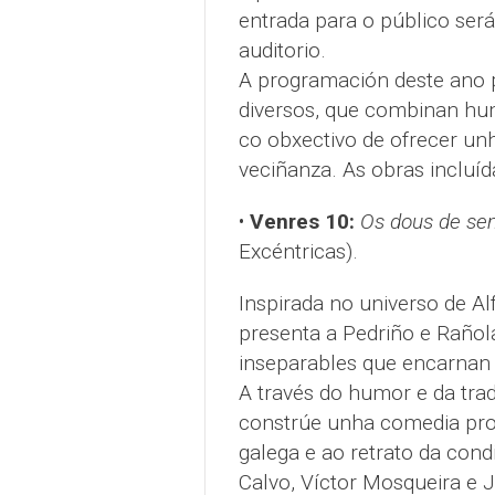
entrada para o público será
auditorio.
A programación deste ano p
diversos, que combinan hu
co obxectivo de ofrecer unh
veciñanza. As obras incluíd
•
Venres 10:
Os dous de se
Excéntricas).
Inspirada no universo de A
presenta a Pedriño e Rañol
inseparables que encarnan 
A través do humor e da trad
constrúe unha comedia prof
galega e ao retrato da cond
Calvo, Víctor Mosqueira e J