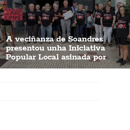
A veciñanza de Soandres
presentou unha Iniciativa
Popular Local asinada por
2.000 persoas para que o
PXOM impida a planta de
biogás