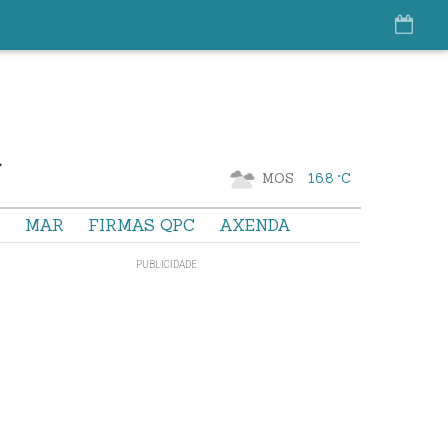
MOS
16.8 °C
S
MAR
FIRMAS QPC
AXENDA