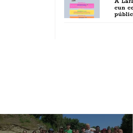
A Lara
cun c
públic