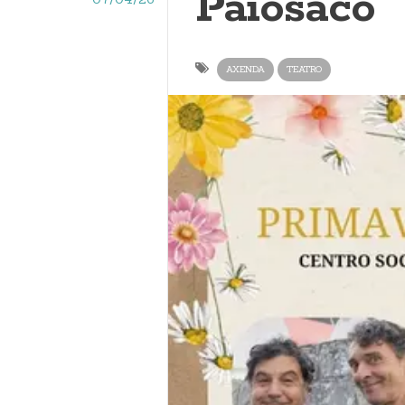
Paiosaco
AXENDA
TEATRO