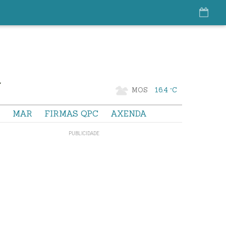
MOS
16.4 °C
S
MAR
FIRMAS QPC
AXENDA