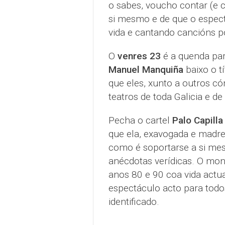
o sabes, voucho contar (e c
si mesmo e de que o especta
vida e cantando cancións p
O
venres 23
é a quenda pa
Manuel Manquiña
baixo o t
que eles, xunto a outros c
teatros de toda Galicia e de 
Pecha o cartel
Palo Capilla
que ela, exavogada e madr
como é soportarse a si me
anécdotas verídicas. O mon
anos 80 e 90 coa vida actual
espectáculo acto para todo
identificado.