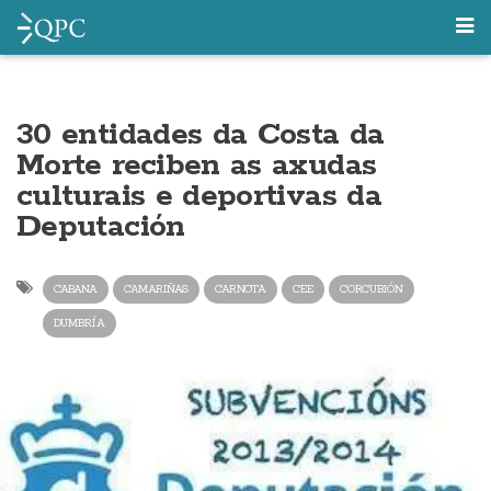
30 entidades da Costa da
Morte reciben as axudas
culturais e deportivas da
Deputación
CABANA
CAMARIÑAS
CARNOTA
CEE
CORCUBIÓN
DUMBRÍA