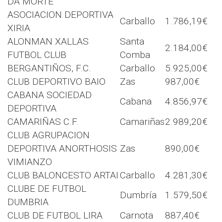
DA MORTE
ASOCIACION DEPORTIVA
Carballo
1.786,19€
XIRIA
ALONMAN XALLAS
Santa
2.184,00€
FUTBOL CLUB
Comba
BERGANTIÑOS, F.C.
Carballo
5.925,00€
CLUB DEPORTIVO BAIO
Zas
987,00€
CABANA SOCIEDAD
Cabana
4.856,97€
DEPORTIVA
CAMARIÑAS C.F.
Camariñas
2.989,20€
CLUB AGRUPACION
DEPORTIVA ANORTHOSIS
Zas
890,00€
VIMIANZO
CLUB BALONCESTO ARTAI
Carballo
4.281,30€
CLUBE DE FUTBOL
Dumbría
1.579,50€
DUMBRIA
CLUB DE FUTBOL LIRA
Carnota
887,40€