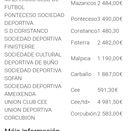
Mazaricos
2.484,00€
FUTBOL
PONTECESO SOCIEDAD
Ponteceso
3.490,00€
DEPORTIVA
S.D.CORISTANCO
Coristanco
1.480,30
SOCIEDAD DEPORTIVA
Fisterra
2.482,00€
FINISTERRE
SOCIEDADE CULTURAL
Malpica
1.190,00€
DEPORTIVA DE BUÑO
SOCIEDAD DEPORTIVA
Carballo
1.887,00€
SOFAN
SOCIEDAD DEPORTIVA
Cee
591,30€
AMEIXENDA
UNION CLUB CEE
Cee/td>
4.981,50€
UNION DEPORTIVA
Corcubión
2.583,00€
CORCUBION