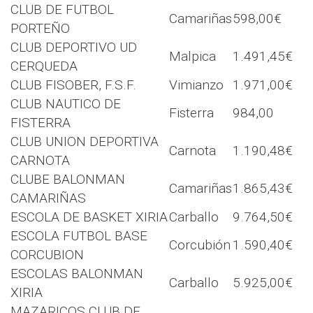
CLUB DE FUTBOL
Camariñas
598,00€
PORTEÑO
CLUB DEPORTIVO UD
Malpica
1.491,45€
CERQUEDA
CLUB FISOBER, F.S.F.
Vimianzo
1.971,00€
CLUB NAUTICO DE
Fisterra
984,00
FISTERRA
CLUB UNION DEPORTIVA
Carnota
1.190,48€
CARNOTA
CLUBE BALONMAN
Camariñas
1.865,43€
CAMARIÑAS
ESCOLA DE BASKET XIRIA
Carballo
9.764,50€
ESCOLA FUTBOL BASE
Corcubión
1.590,40€
CORCUBION
ESCOLAS BALONMAN
Carballo
5.925,00€
XIRIA
MAZARICOS CLUB DE