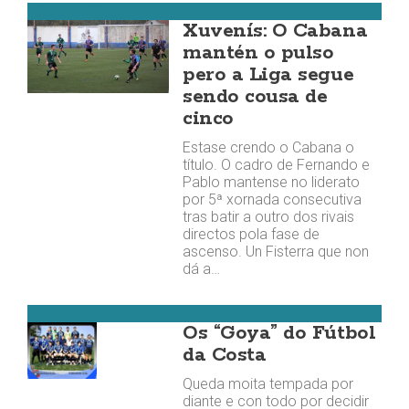
Fútbol da Costa
Xuvenís: O Cabana
mantén o pulso
pero a Liga segue
sendo cousa de
cinco
Estase crendo o Cabana o
título. O cadro de Fernando e
Pablo mantense no liderato
por 5ª xornada consecutiva
tras batir a outro dos rivais
directos pola fase de
ascenso. Un Fisterra que non
dá a…
Fútbol da Costa
Os “Goya” do Fútbol
da Costa
Queda moita tempada por
diante e con todo por decidir