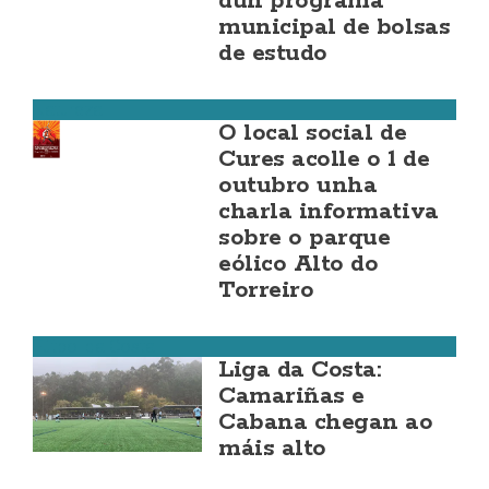
dun programa
municipal de bolsas
de estudo
Natureza
O local social de
Cures acolle o 1 de
outubro unha
charla informativa
sobre o parque
eólico Alto do
Torreiro
Fútbol da Costa
Liga da Costa:
Camariñas e
Cabana chegan ao
máis alto