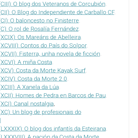
CIII): O blog dos Veteranos de Corcubión
.
CII): O Blog do Independiente de Carballo CF
.
CI): O baloncesto no Finisterre
.
C): O rol de Rosalía Fernández
.
XCIX): Os Mareáns de Abelleira
.
XCVIII): Contos do País do Solpor
.
CVII): Fisterra, unha novela de ficción
.
(XCVI): A miña Costa
.
(XCV): Costa da Morte Kayak Surf
.
XCIV): Costa da Morte 2.0
.
XCIII): A Xanela da Lúa
.
(XCII): Homes de Pedra en Barcos de Pau
.
XCI): Canal nostalgia
,
XC): Un blog de profesionais do
l
LXXXIX): O blog dos infantís da Esteirana
.
LXXXVIII): A nación da Costa da Morte
.