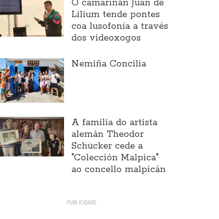
O camariñán Juan de
Lilium tende pontes
coa lusofonía a través
dos videoxogos
Nemiña Concilia
A familia do artista
alemán Theodor
Schücker cede a
"Colección Malpica"
ao concello malpicán