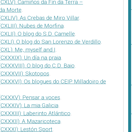
(CXLV): Camiños da Fin da Terra –
da Morte
.
CXLIV): As Crebas de Miro Villar
.
CXLIII): Nubes de Morfina
.
CXLII): O blog do S.D. Camelle
.
CXLI): O blog do San Lorenzo de Verdillo
.
CXL): Me, myself and I
.
CXXXIX): Un día na praia
.
CXXXVIII): O blog do C.D. Baio
.
(CXXXVII): Skotopos
.
(CXXXVI): Os blogues do CEIP Milladoiro de
(CXXXV): Pensar a voces
.
CXXXIV): La mia Galicia
.
CXXXIII): Laberinto Atlántico
.
(CXXXII): A Mazaricoteca
.
(CXXXI): Lestón Sport
.