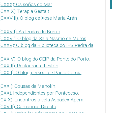
(CXXX): Os soños do Mar
.
CXXIX): Terapia Gestalt
.
CXXVIII): O blog de Xosé María Arán
CXXVII): As lendas do Breixo
.
(CXXVI): O blog da Sala Nasmo de Muros
.
CXXV): O blog da Biblioteca do IES Pedra da
(CXXIV): O blog do CEIP da Ponte do Porto
.
CXXIII): Restaurante Lestón
.
CXXII): O blog persoal de Paula García
(CXXI): Cousas de Manolín
.
(CXX): Independientes por Ponteceso
.
(CXIX): Encontros a vela Aspadex-Apem
.
CXVIII): Camariñas Directo
.