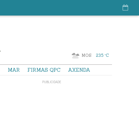
MOS
23.5 °C
S
MAR
FIRMAS QPC
AXENDA