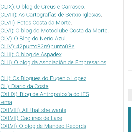
CLIX): O blog de Creus e Carrasco
.
LVIII): As Cartografías de Serxio Iglesias
.
CLVII): Fotos Costa da Morte
.
(CLVI): O blog do Motoclube Costa da Morte
.
CLV): O Blog do Nerio Azul
.
 (CLIV): 42punto82n9punto08e
.
CLIII): O blog de Aspadex
.
CLII): O blog da Asociación de Empresarios
(CLI): Os Blogues do Eugenio López
.
CL): Diario da Costa
.
CXLIX): Blog de Antropoloxía do IES
Lema
.
XLVIII): All that she wants
.
CXLVII): Caolines de Laxe
.
(CXLVI): O blog de Mandeo Records
.