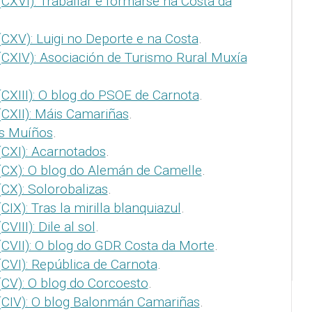
CXVI): Traballar e formarse na Costa da
CXV): Luigi no Deporte e na Costa
.
(CXIV): Asociación de Turismo Rural Muxía
CXIII): O blog do PSOE de Carnota
.
(CXII): Máis Camariñas
.
os Muíños
.
(CXI): Acarnotados
.
(CX): O blog do Alemán de Camelle
.
CX): Solorobalizas
.
IX): Tras la mirilla blanquiazul
.
VIII): Dile al sol
.
(CVII): O blog do GDR Costa da Morte
.
CVI): República de Carnota
.
(CV): O blog do Corcoesto
.
(CIV): O blog Balonmán Camariñas
.