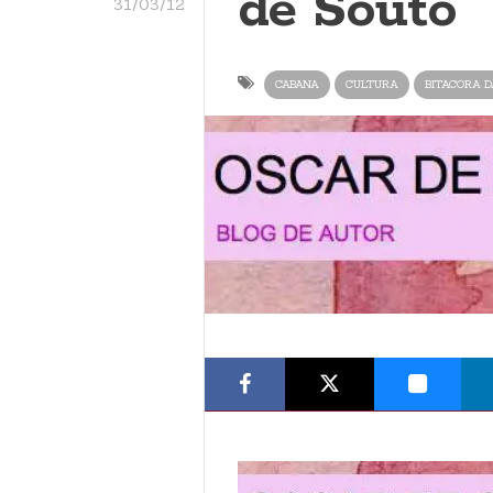
de Souto
31/03/12
CABANA
CULTURA
BITACORA 