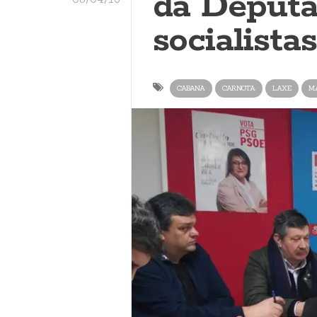
da Deputa
socialista
CABANA
CARNOTA
LAXE
M