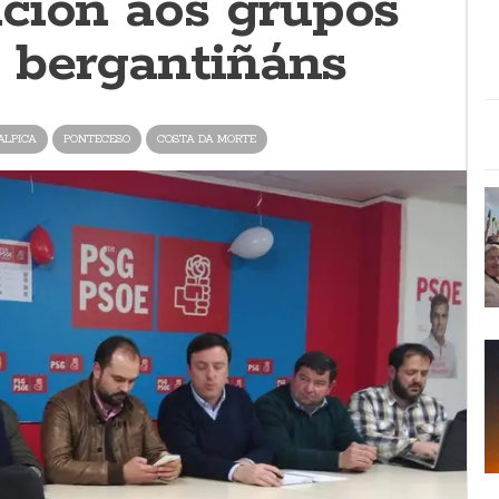
ción aos grupos
s bergantiñáns
ALPICA
PONTECESO
COSTA DA MORTE