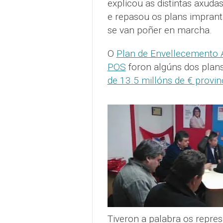
explicou as distintas axuda
e repasou os plans imprant
se van poñer en marcha.
O
Plan de Envellecemento 
POS
foron algúns dos pla
de 13.5 millóns de € provin
Tiveron a palabra os repre