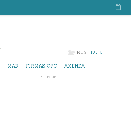
MOS
19.1 °C
S
MAR
FIRMAS QPC
AXENDA