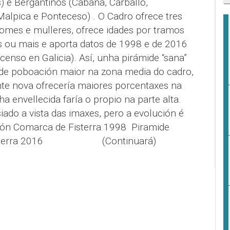
) e Bergantiños (Cabana, Carballo,
Malpica e Ponteceso) . O Cadro ofrece tres
 homes e mulleres, ofrece idades por tramos
s ou mais e aporta datos de 1998 e de 2016
censo en Galicia). Así, unha pirámide “sana”
 de poboación maior na zona media do cadro,
te nova ofrecería maiores porcentaxes na
ha envellecida faría o propio na parte alta.
ado a vista das imaxes, pero a evolución é
ón Comarca de Fisterra 1998
Piramide
 Fisterra 2016 (Continuará)