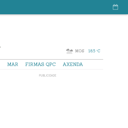
MOS
18.5 °C
S
MAR
FIRMAS QPC
AXENDA