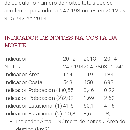
de calcular o número de noites totais que se
acolleron, pasando da 247.193 noites en 2012 ás
315.743 en 2014.
INDICADOR DE NOITES NA COSTA DA
MORTE
Indicador
2012
2013
2014
Noites
247.193
204.780
315.746
Indicador Área
144
119
184
Indicador Costa
543
450
693
Indicador Poboación (1)
0,55
0,46
0,72
Indicador Poboación (2)
2,02
1,69
2,62
Indicador Estacional (1)
41,5
50,1
41,6
Indicador Estacional (2)
-10,8
8,6
-8,5
Indicador Área = Número de noites / Área do
destino (km2).