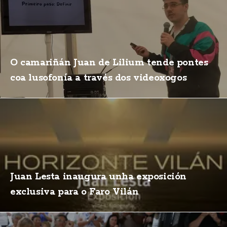
O camariñán Juan de Lilium tende pontes
coa lusofonía a través dos videoxogos
Juan Lesta inaugura unha exposición
exclusiva para o Faro Vilán