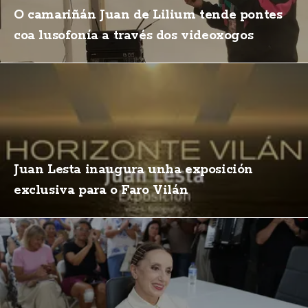
O camariñán Juan de Lilium tende pontes
coa lusofonía a través dos videoxogos
Juan Lesta inaugura unha exposición
exclusiva para o Faro Vilán