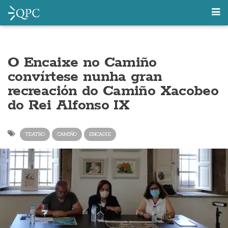
O Encaixe no Camiño
convírtese nunha gran
recreación do Camiño Xacobeo
do Rei Alfonso IX
TEATRO
CAMIÑO
ENCAIXE