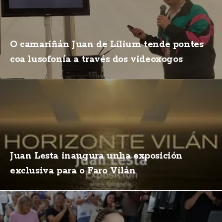
O camariñán Juan de Lilium tende pontes
coa lusofonía a través dos videoxogos
Juan Lesta inaugura unha exposición
exclusiva para o Faro Vilán