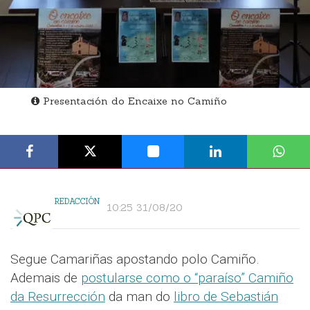
Presentación do Encaixe no Camiño
REDACCIÓN
10:25 31/08/20
Segue Camariñas apostando polo Camiño.
Ademais de
postularse como o “paraíso” Camiño
da Resurrección
da man do
libro de Sebastián