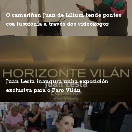
O camariñán Juan de Lilium tende pontes
coa lusofonía a través dos videoxogos
Juan Lesta inaugura unha exposición
exclusiva para o Faro Vilán