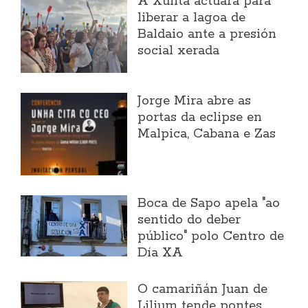
A Xunta actuará para
liberar a lagoa de
Baldaio ante a presión
social xerada
Jorge Mira abre as
portas da eclipse en
Malpica, Cabana e Zas
Boca de Sapo apela "ao
sentido do deber
público" polo Centro de
Día XA
O camariñán Juan de
Lilium tende pontes