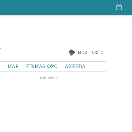
MOS
13.5 °C
S
MAR
FIRMAS QPC
AXENDA