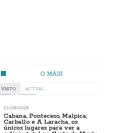
O MÁIS
VISTO
ACTUAL
01/08/2026
Cabana, Ponteceso, Malpica,
Carballo e A Laracha, os
únicos lugares para ver a