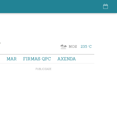
MOS
23.5 °C
S
MAR
FIRMAS QPC
AXENDA