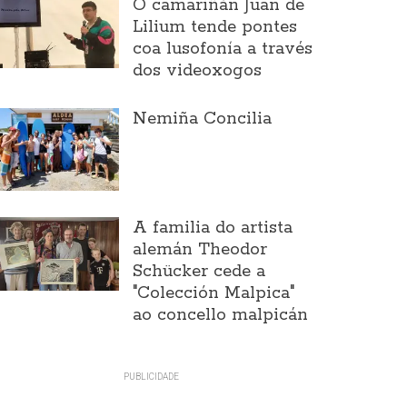
O camariñán Juan de
Lilium tende pontes
coa lusofonía a través
dos videoxogos
Nemiña Concilia
A familia do artista
alemán Theodor
Schücker cede a
"Colección Malpica"
ao concello malpicán