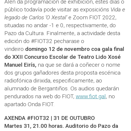
Alén da programación de exhibición, estes días o
público todavía pode visitar as exposicións
Vida e
legado de Carlos ‘O Xestal’
e Zoom FIOT 2022,
situadas no andar -1 e 0, respectivamente, do
Pazo da Cultura. Finalmente, a actividade desta
edición do #FIOT32 pecharase o
vindeiro
domingo 12 de novembro coa gala final
do XXII Concurso Escolar de Teatro Lido Xosé
Manuel Eirís,
na que se dará a coñecer o nome
dos grupos gañadores desta proposta escénica
radiofónica dirixida, especificamente, ao
alumnado de Bergantiños. Os audios quedarán
pendurados na web do FIOT,
www.fiot.gal
, no
apartado Onda FIOT.
AXENDA #FIOT32 | 31 DE OUTUBRO
Martes 31, 21.00 horas. Auditorio do Pazo da