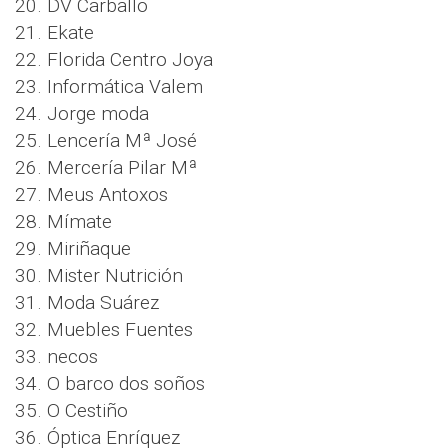
20. DV Carballo
21. Ekate
22. Florida Centro Joya
23. Informática Valem
24. Jorge moda
25. Lencería Mª José
26. Mercería Pilar Mª
27. Meus Antoxos
28. Mímate
29. Miriñaque
30. Mister Nutrición
31. Moda Suárez
32. Muebles Fuentes
33. necos
34. O barco dos soños
35. O Cestiño
36. Óptica Enríquez