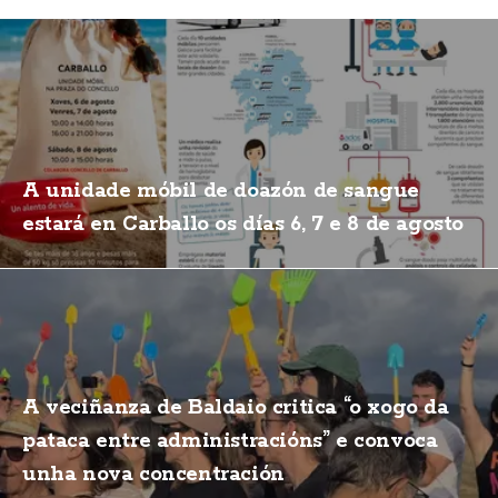
A unidade móbil de doazón de sangue
estará en Carballo os días 6, 7 e 8 de agosto
A veciñanza de Baldaio critica “o xogo da
pataca entre administracións” e convoca
unha nova concentración