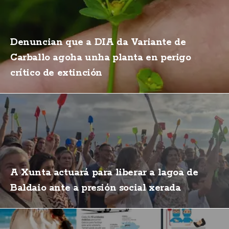
Denuncian que a DIA da Variante de
Carballo agoha unha planta en perigo
crítico de extinción
A Xunta actuará para liberar a lagoa de
Baldaio ante a presión social xerada