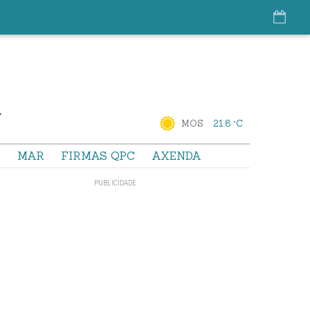
MOS
21.8 °C
S
MAR
FIRMAS QPC
AXENDA