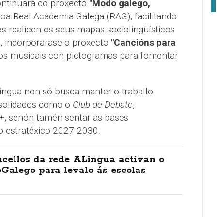
ontinuará co proxecto
"Modo galego,
oa Real Academia Galega (RAG), facilitando
s realicen os seus mapas sociolingüísticos
l, incorporarase o proxecto
"Cancións para
sos musicais con pictogramas para fomentar
lingua non só busca manter o traballo
nsolidados como o
Club de Debate
,
+
, senón tamén sentar as bases
do estratéxico 2027-2030.
ncellos da rede ALingua activan o
Galego para levalo ás escolas