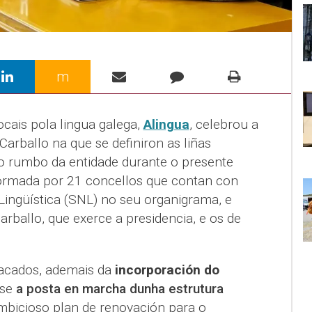
m
ocais pola lingua galega,
Alingua
, celebrou a
arballo na que se definiron as liñas
o rumbo da entidade durante o presente
 formada por 21 concellos que contan con
Lingüística (SNL) no seu organigrama, e
arballo, que exerce a presidencia, e os de
tacados, ademais da
incorporación do
nse
a posta en marcha dunha estrutura
mbicioso plan de renovación para o