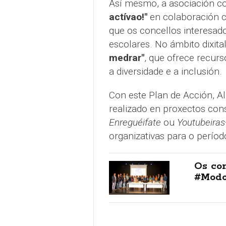
Así mesmo, a asociación c
actívao!"
en colaboración c
que os concellos interesado
escolares. No ámbito dixita
medrar"
, que ofrece recur
a diversidade e a inclusión.
Con este Plan de Acción, A
realizado en proxectos co
Enreguéifate
ou
Youtubeiras
organizativas para o perío
Os co
#Modo