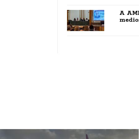
A AME
medio