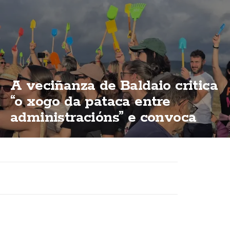
A veciñanza de Baldaio critica
“o xogo da pataca entre
administracións” e convoca
unha nova concentración