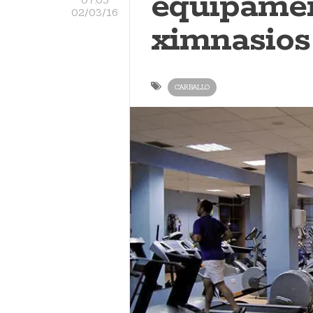
equipame
02/03/16
ximnasios
CARBALLO