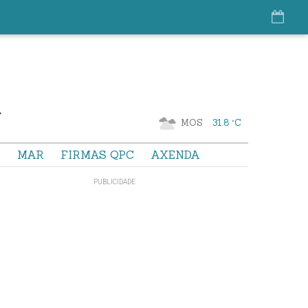
MOS
31.8 °C
S
MAR
FIRMAS QPC
AXENDA