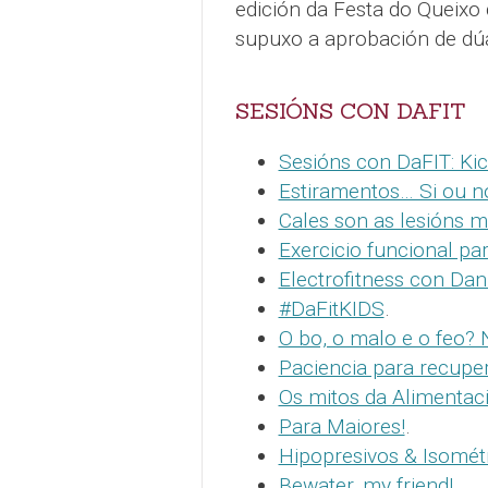
edición da Festa do Queixo 
supuxo a aprobación de dúa
SESIÓNS CON DAFIT
Sesións con DaFIT: Kic
Estiramentos… Si ou n
Cales son as lesións m
Exercicio funcional pa
Electrofitness con Dani
#DaFitKIDS
.
O bo, o malo e o feo?
Paciencia para recupe
Os mitos da Alimentac
Para Maiores!
.
Hipopresivos & Isomét
Bewater, my friend!
.