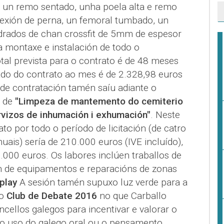
s, un remo sentado, unha poela alta e remo
flexión de perna, un femoral tumbado, un
drados de chan crossfit de 5mm de espesor
a montaxe e instalación de todo o
tal prevista para o contrato é de 48 meses
mado do contrato ao mes é de 2.328,98 euros
 de contratación tamén saíu adiante o
s de
"Limpeza de mantemento do cemiterio
rvizos de inhumación i exhumación"
. Neste
o por todo o período de licitación (de catro
ais) sería de 210.000 euros (IVE incluído),
000 euros. Os labores inclúen traballos de
ión de equipamentos e reparacións de zonas
play
A sesión tamén supuxo luz verde para a
o
Club de Debate 2016
no que Carballo
ncellos galegos para incentivar e valorar o
a, o uso do galego oral ou o pensamento