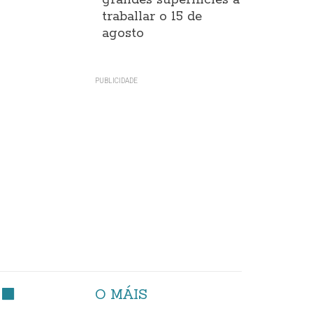
grandes superificies a
traballar o 15 de
agosto
O MÁIS