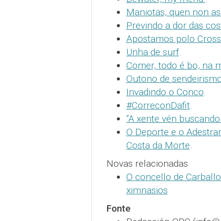
Maniotas, quen non as
Previndo a dor das cos
Apostamos polo Crossf
Unha de surf
.
Comer, todo é bo, na m
Outono de sendeirism
Invadindo o Conco
.
#CorreconDafit
.
“A xente vén buscando 
O Deporte e o Adestra
Costa da Morte
.
Novas relacionadas
O concello de Carball
ximnasios
Fonte