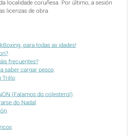
da localidade coruñesa. Por último, a sesión
s licenzas de obra.
kBoxing, para todas as idades!
on?
.
áis frecuentes?
ra saber cargar pesos
.
 Trillo
.
 NON (Falamos do colesterol)
.
rarse do Nadal
.
ión
.
ricos
.