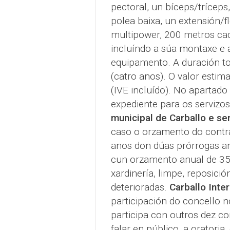
pectoral, un bíceps/trícep
polea baixa, un extensión/
multipower, 200 metros ca
incluíndo a súa montaxe e 
equipamento. A duración to
(catro anos). O valor esti
(IVE incluído). No apartado
expediente para os servizo
municipal de Carballo e se
caso o orzamento do contrat
anos don dúas prórrogas anu
cun orzamento anual de 35.
xardinería, limpe, reposic
deterioradas.
Carballo Inter
participación do concello n
participa con outros dez co
falar en público, a oratori