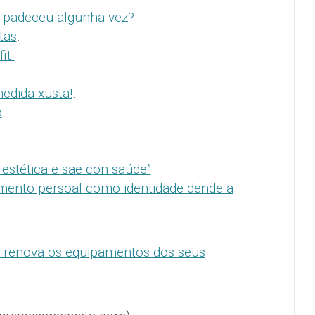
 padeceu algunha vez?
.
tas
.
it.
edida xusta!
.
o
.
estética e sae con saúde”
.
mento persoal como identidade dende a
o renova os equipamentos dos seus