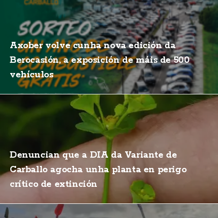
Axober volve cunha nova edición da
Berocasión, a exposición de máis de 500
vehículos
Denuncian que a DIA da Variante de
Carballo agocha unha planta en perigo
crítico de extinción