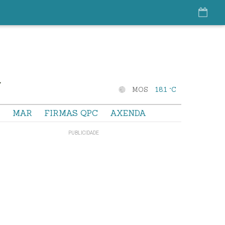
MOS
18.1 °C
S
MAR
FIRMAS QPC
AXENDA