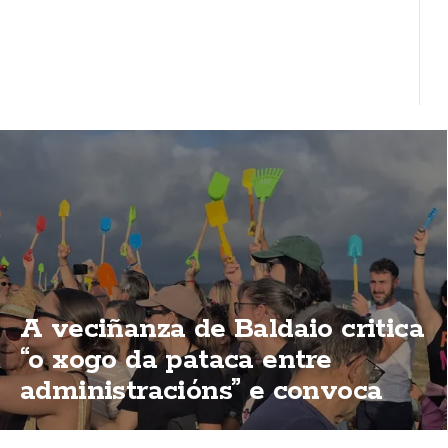
A veciñanza de Baldaio critica
“o xogo da pataca entre
administracións” e convoca
unha nova concentración