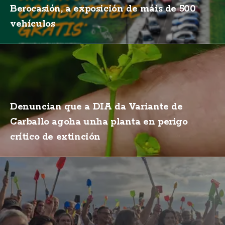
Berocasión, a exposición de máis de 500
vehículos
Denuncian que a DIA da Variante de
Carballo agoha unha planta en perigo
crítico de extinción