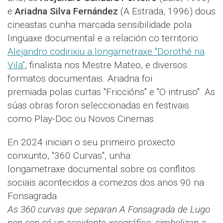
e
Ariadna Silva Fernández
(A Estrada, 1996) dous
cineastas cunha marcada sensibilidade pola
linguaxe documental e a relación co territorio.
Alejandro codirixiu a longametraxe "Dorothé na
Vila"
, finalista nos Mestre Mateo, e diversos
formatos documentais. Ariadna foi
premiada polas curtas "Friccións" e "O intruso". As
súas obras foron seleccionadas en festivais
como Play-Doc ou Novos Cinemas.
En 2024 inician o seu primeiro proxecto
conxunto, "360 Curvas", unha
longametraxe documental sobre os conflitos
sociais acontecidos a comezos dos anos 90 na
Fonsagrada.
As 360 curvas que separan A Fonsagrada de Lugo
non son só un accidente xeográfico: simbolizan a