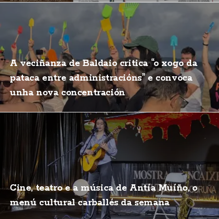
A veciñanza de Baldaio critica “o xogo da
pataca entre administracións” e convoca
unha nova concentración
Cine, teatro e a música de Antía Muíño, o
menú cultural carballés da semana