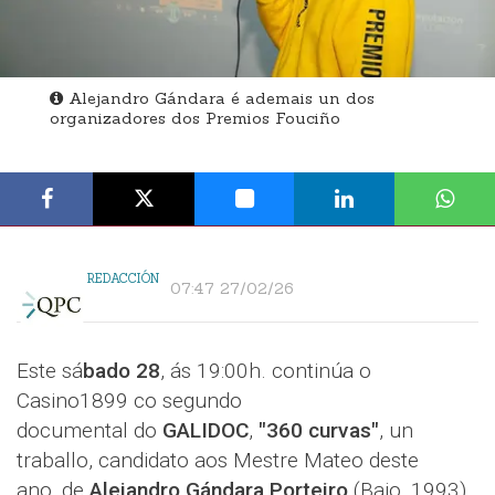
Alejandro Gándara é ademais un dos
organizadores dos Premios Fouciño
REDACCIÓN
07:47 27/02/26
Este sá
bado 28
, ás 19:00h. continúa o
Casino1899 co segundo
documental do
GALIDOC
,
"360 curvas"
, un
traballo, candidato aos Mestre Mateo deste
ano, de
Alejandro Gándara Porteiro
(Baio, 1993)