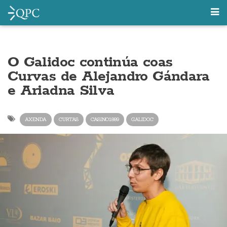
O Galidoc continúa coas
Curvas de Alejandro Gándara
e Ariadna Silva
AXENDA
CURTAS
CASINO1889
GALIDOC