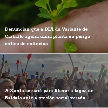
Denuncian que a DIA da Variante de
Carballo agoha unha planta en perigo
crítico de extinción
A Xunta actuará para liberar a lagoa de
Baldaio ante a presión social xerada